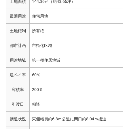
土地面積
144.36㎡（約43.66坪）
最適用途
住宅用地
土地権利
所有権
都市計画
市街化区域
用途地域
第一種住居地域
建ペイ率
60％
容積率
200％
引渡日
相談
接道状況
東側幅員約6.8ｍ公道に間口約8.04ｍ接道